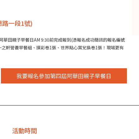
路一段1號)
6阿華田親子早餐日AM 9:30前完成報到(憑報名成功簡訊的報名編號
一之軒營養早餐組、摸彩卷1張、世界點心賞兌換卷1張！現場更有
我要報名參加第四屆阿華田親子早餐日
活動時間