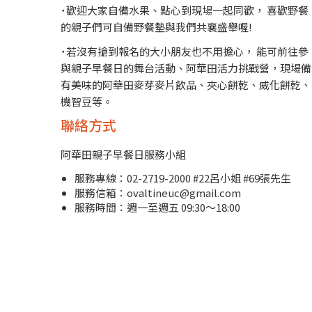
˙歡迎大家自備水果、點心到現場一起同歡， 喜歡野餐
的親子們可自備野餐墊與我們共襄盛舉喔!
˙若沒有搶到報名的大小朋友也不用擔心， 能可前往參
與親子早餐日的舞台活動、阿華田活力挑戰營，現場備
有美味的阿華田麥芽麥片飲品、夾心餅乾、威化餅乾、
機智豆等。
聯絡方式
阿華田親子早餐日服務小組
服務專線：02-2719-2000 #22呂小姐 #69張先生
服務信箱：
ovaltineuc@gmail.com
服務時間：週一至週五 09:30～18:00