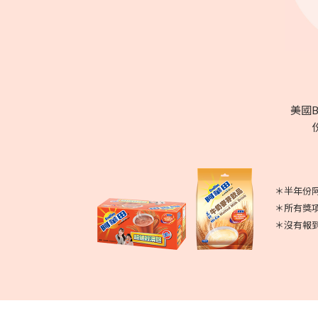
美國B
＊半年份阿
＊所有獎
＊沒有報