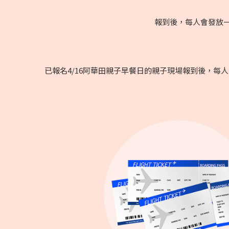
報到後，每人會發放一
已報名4/16阿華田親子早餐日的親子現場報到後，每