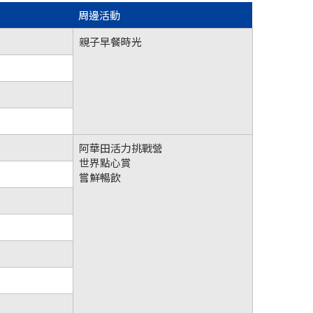
周邊活動
親子早餐時光
阿華田活力挑戰營
世界點心賞
嘗鮮暢飲