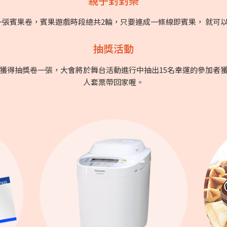
親子對對樂
張賓果卷，賓果遊戲時段總共2輪，只要連成一條線即賓果， 就可以
抽獎活動
人獲得抽獎卷一張，大會將於舞台活動進行中抽出15名幸運的參加者
人套票帶回家喔。