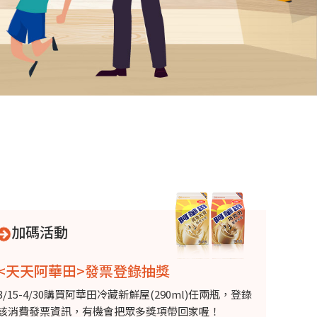
加碼活動
<天天阿華田>發票登錄抽獎
3/15-4/30購買阿華田冷藏新鮮屋(290ml)任兩瓶，登錄
該消費發票資訊，有機會把眾多獎項帶回家喔！