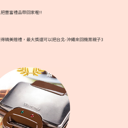
把豐富禮品帶回家喔!!
獲得精美贈禮，最大獎還可以把台北-沖繩來回機票親子3