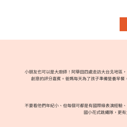
小朋友也可以是大廚師！阿華田四處走訪大台北地區，遴
創意的評分嘉賓。爸媽每天為了孩子準備營養早餐
不要看他們年紀小、但每個可都是有國際級表演經驗、
國小花式跳繩隊，更有