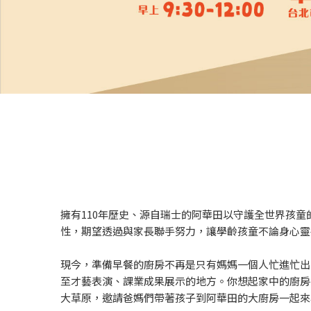
擁有110年歷史、源自瑞士的阿華田以守護全世界孩
性，期望透過與家長聯手努力，讓學齡孩童不論身心靈
現今，準備早餐的廚房不再是只有媽媽一個人忙進忙出
至才藝表演、課業成果展示的地方。你想起家中的廚房
大草原，邀請爸媽們帶著孩子到阿華田的大廚房一起來