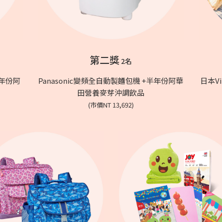
第二獎
2名
半年份阿
Panasonic變頻全自動製麵包機 +半年份阿華
日本Vi
田營養麥芽沖調飲品
(市價NT 13,692)