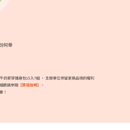
份阿華
牛奶麥芽隨身包15入7組 ， 主辦單位保留更換品項的權利
細節請參閱
【獎項說明】。
會！