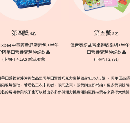
第四獎
第五獎
4名
5名
ixbee中童輕量舒壓背包 +半年
佳音英語益智桌遊歡樂組+半年
份阿華田營養麥芽沖調飲品
田營養麥芽沖調飲品
(市價NT 4,192) (款式隨機)
(市價NT 2,791)
華田營養麥芽沖調飲品是阿華田營養巧克力麥芽隨身包36入3組 、 阿華田高鈣
項限現場領取，若唱名三次未到者，視同放棄，頭獎則立即補抽。更多獎項說明
到名的現場參與親子也可以藉由多多參與活力挑戰活動贏得抽獎卷來贏得大獎機