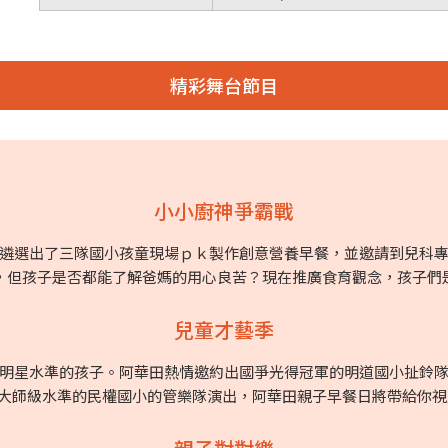
精彩舞台節目
小小廚神爭霸戰
選出了三隊國小孩童現場ｐｋ製作創意營養早餐，並邀請到兒科專家連天
，但孩子是否都能了解爸媽的用心良苦？現在推廣食育觀念，孩子們
兒童才藝季
明星水準的孩子。阿華田熱情邀約出國爭光得冠軍的明道國小扯鈴
大師級水準的民權國小的管樂隊演出，阿華田親子早餐日將帶給你視