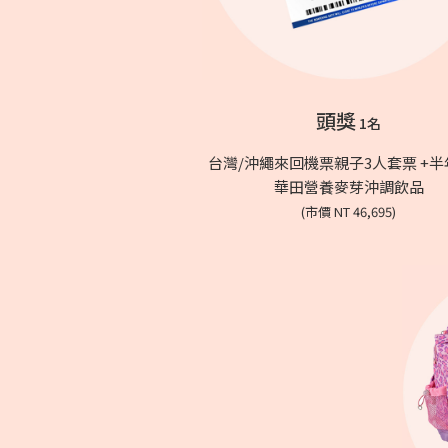
頭獎
1名
台灣/沖繩來回機票親子3人套票 +
華田營養麥芽沖調飲品
(市價 NT 46,695)