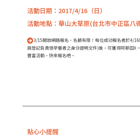
活動日期：2017/4/16（日）
活動地點：華山大草原(台北市中正區八德
3/15開放網路報名，名額有限！每位成功報名者於4/1
與登記負責領早餐者之身分證明文件)後，可獲得阿華田X 
豐富活動，快來報名吧 ~
貼心小提醒