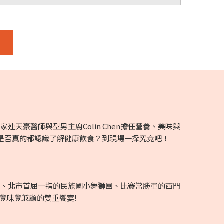
豪醫師與型男主廚Colin Chen擔任營養、美味與
是否真的都認識了解健康飲食？到現場一探究竟吧！
隊、北市首屈一指的民族國小舞獅團、比賽常勝軍的西門
覺味覺兼顧的雙重饗宴!