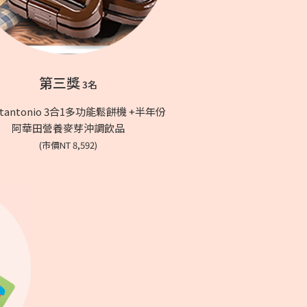
第三獎
3名
tantonio 3合1多功能鬆餅機 +半年份
阿華田營養麥芽沖調飲品
(市價NT 8,592)